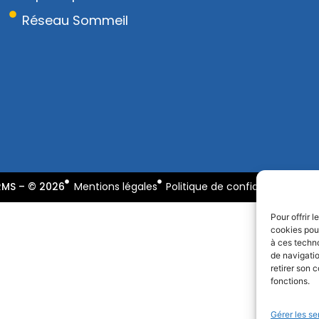
Réseau Sommeil
RMS – © 2026
Mentions légales
Politique de confidentialité
R
Pour offrir 
cookies pour
à ces techn
de navigatio
retirer son 
fonctions.
Gérer les se