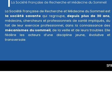
La Société Française de Recherche et Médecine du Sommeil est
la société savante
qui regroupe,
depuis plus de 30 ans
,
médecins, chercheurs et professionnels de santé impliqués, du
fait de leur exercice professionnel, dans la connaissance des
mécanismes du sommeil
, de la veille et de leurs troubles. Elle
fédère les acteurs d’une discipline jeune, évolutive et
transversale.
SF