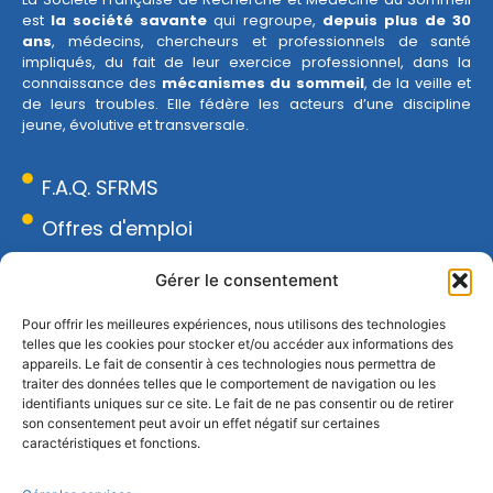
est
la société savante
qui regroupe,
depuis plus de 30
ans
, médecins, chercheurs et professionnels de santé
impliqués, du fait de leur exercice professionnel, dans la
connaissance des
mécanismes du sommeil
, de la veille et
de leurs troubles. Elle fédère les acteurs d’une discipline
jeune, évolutive et transversale.
F.A.Q. SFRMS
Offres d'emploi
Espace presse
Gérer le consentement
Réseau Sommeil
Pour offrir les meilleures expériences, nous utilisons des technologies
telles que les cookies pour stocker et/ou accéder aux informations des
CONTACT
appareils. Le fait de consentir à ces technologies nous permettra de
18 rue Armand Moisant, 75015 Paris
traiter des données telles que le comportement de navigation ou les
identifiants uniques sur ce site. Le fait de ne pas consentir ou de retirer
01 43 20 67 96
son consentement peut avoir un effet négatif sur certaines
contact@sfrms.org
caractéristiques et fonctions.