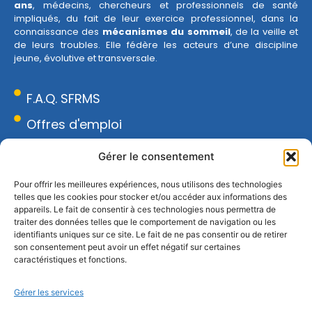
ans
, médecins, chercheurs et professionnels de santé
impliqués, du fait de leur exercice professionnel, dans la
connaissance des
mécanismes du sommeil
, de la veille et
de leurs troubles. Elle fédère les acteurs d’une discipline
jeune, évolutive et transversale.
F.A.Q. SFRMS
Offres d'emploi
Espace presse
Gérer le consentement
Réseau Sommeil
Pour offrir les meilleures expériences, nous utilisons des technologies
telles que les cookies pour stocker et/ou accéder aux informations des
CONTACT
appareils. Le fait de consentir à ces technologies nous permettra de
18 rue Armand Moisant, 75015 Paris
traiter des données telles que le comportement de navigation ou les
identifiants uniques sur ce site. Le fait de ne pas consentir ou de retirer
01 43 20 67 96
son consentement peut avoir un effet négatif sur certaines
contact@sfrms.org
caractéristiques et fonctions.
Gérer les services
Achat manuels