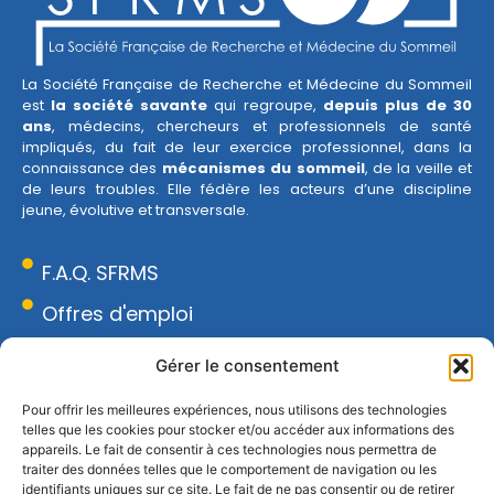
La Société Française de Recherche et Médecine du Sommeil
est
la société savante
qui regroupe,
depuis plus de 30
ans
, médecins, chercheurs et professionnels de santé
impliqués, du fait de leur exercice professionnel, dans la
connaissance des
mécanismes du sommeil
, de la veille et
de leurs troubles. Elle fédère les acteurs d’une discipline
jeune, évolutive et transversale.
F.A.Q. SFRMS
Offres d'emploi
Espace presse
Gérer le consentement
Réseau Sommeil
Pour offrir les meilleures expériences, nous utilisons des technologies
telles que les cookies pour stocker et/ou accéder aux informations des
CONTACT
appareils. Le fait de consentir à ces technologies nous permettra de
18 rue Armand Moisant, 75015 Paris
traiter des données telles que le comportement de navigation ou les
identifiants uniques sur ce site. Le fait de ne pas consentir ou de retirer