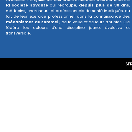
la société savante
qui regroupe,
depuis plus de 30 ans
,
médecins, chercheurs et professionnels de santé impliqués, du
fait de leur exercice professionnel, dans la connaissance des
mécanismes du sommeil
, de la veille et de leurs troubles. Elle
fédère les acteurs d’une discipline jeune, évolutive et
transversale.
SF