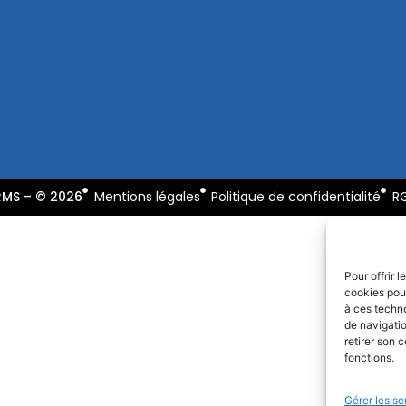
RMS – © 2026
Mentions légales
Politique de confidentialité
R
Pour offrir 
cookies pour
à ces techn
de navigatio
retirer son 
fonctions.
Gérer les se