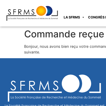
LA SFRMS
CONGRÈS 
Commande reçue
Bonjour, nous avons bien reçu votre command
suivante.
La Société Française de Recherche et Médecine du Sommeil est