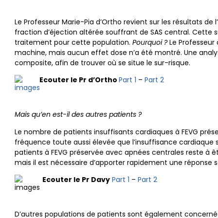
Le Professeur Marie-Pia d’Ortho revient sur les résultats de
fraction d’éjection altérée souffrant de SAS central. Cett
traitement pour cette population.
Pourquoi ?
Le Professeur 
machine, mais aucun effet dose n’a été montré. Une analys
composite, afin de trouver où se situe le sur-risque.
Ecouter le Pr d’Ortho
Part 1
–
Part 2
Mais qu’en est-il des autres patients ?
Le nombre de patients insuffisants cardiaques à FEVG prése
fréquence toute aussi élevée que l’insuffisance cardiaque s
patients à FEVG préservée avec apnées centrales reste à êt
mais il est nécessaire d’apporter rapidement une réponse sc
Ecouter le Pr Davy
Part 1
–
Part 2
D’autres populations de patients sont également concernées 