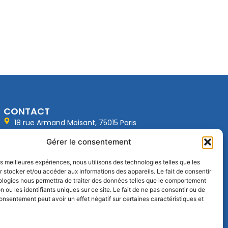
CONTACT
18 rue Armand Moisant, 75015 Paris
01 43 20 67 96
Gérer le consentement
contact@sfrms.org
les meilleures expériences, nous utilisons des technologies telles que les
 stocker et/ou accéder aux informations des appareils. Le fait de consentir
ologies nous permettra de traiter des données telles que le comportement
Achat manuels
n ou les identifiants uniques sur ce site. Le fait de ne pas consentir ou de
consentement peut avoir un effet négatif sur certaines caractéristiques et
Recommandations
Mon espace SFRMS