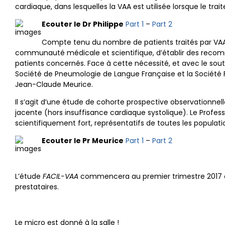
cardiaque, dans lesquelles la VAA est utilisée lorsque le tr
Ecouter le Dr Philippe
Part 1
–
Part 2
Compte tenu du nombre de patients traités par VAA (
communauté médicale et scientifique, d’établir des recomm
patients concernés. Face à cette nécessité, et avec le sou
Société de Pneumologie de Langue Française et la Société Fr
Jean-Claude Meurice.
Il s’agit d’une étude de cohorte prospective observationnell
jacente (hors insuffisance cardiaque systolique). Le Profe
scientifiquement fort, représentatifs de toutes les populat
Ecouter le Pr Meurice
Part 1
–
Part 2
L’étude
FACIL-VAA
commencera au premier trimestre 2017 et a 
prestataires.
Le micro est donné à la salle !