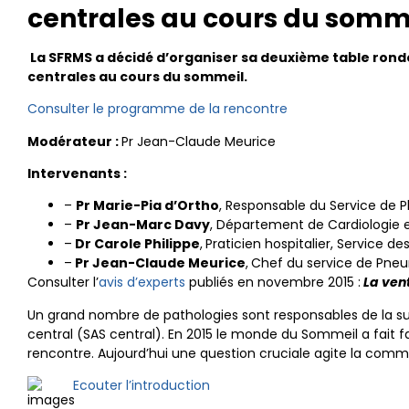
centrales au cours du somme
La SFRMS a décidé d’organiser sa deuxième table rond
centrales au cours du sommeil.
Consulter le programme de la rencontre
Modérateur :
Pr Jean-Claude Meurice
Intervenants :
–
Pr
Marie-Pia d’Ortho
, Responsable du Service de P
–
Pr Jean-Marc Davy
, Département de Cardiologie e
–
Dr Carole Philippe
,
Praticien hospitalier, Service d
–
Pr Jean-Claude Meurice
,
Chef du service de Pneum
Consulter l’
avis d’experts
publiés en novembre 2015 :
La vent
Un grand nombre de pathologies sont responsables de la s
central (SAS central). En 2015 le monde du Sommeil a fait f
rencontre. Aujourd’hui une question cruciale agite la com
Ecouter l’introduction