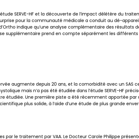
 l’étude SERVE-HF et la découverte de l’impact délétère du trait
e surprise pour la communauté médicale a conduit au dé-appareill
d’Ortho indique qu’une analyse complémentaire des résultats de 
e supplémentaire prend en compte séparément les différents él
rvée augmente depuis 20 ans, et la comorbidité avec un SAS cen
ystolique mais n’a pas été étudiée dans l’étude SERVE-HF précise 
re étudiée. Une première piste a été récemment apportée par un
ientifique plus solide, à l’aide d’une étude de plus grande enve
par le traitement par VAA. Le Docteur Carole Philippe présente d