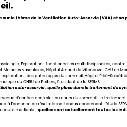
il.
e sur le thème de la Ventilation Auto-Asservie (VAA) et s
hysiologie, Explorations fonctionnelles multidisciplinaires, cen
t Maladies vasculaires, Hôpital Arnaud de Villeneuve, CHU de Mon
es explorations des pathologies du sommeil, Hôpital Pitié-Salpêtri
ologie du CHRU de Poitiers, Président de la SFRMS
ilation auto-asservie : quelle place dans le traitement du s
urvenue d’apnées centrales au cours du sommeil. Le traitement
ace à l’annonce de résultats inattendus concernant l’étude SERV
munauté médicale :
quelles sont actuellement toutes les indi