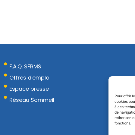
F.A.Q. SFRMS
Offres d'emploi
Espace presse
Pour offrir 
Réseau Sommeil
cookies pour
à ces techn
de navigatio
retirer son 
fonctions.