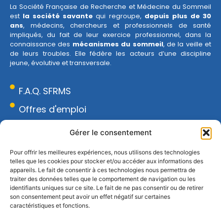
La Société Française de Recherche et Médecine du Sommeil
est
la société savante
qui regroupe,
depuis plus de 30
ans
, médecins, chercheurs et professionnels de santé
impliqués, du fait de leur exercice professionnel, dans la
connaissance des
mécanismes du sommeil
, de la veille et
de leurs troubles. Elle fédère les acteurs d’une discipline
jeune, évolutive et transversale.
F.A.Q. SFRMS
Offres d'emploi
Espace presse
Gérer le consentement
Réseau Sommeil
Pour offrir les meilleures expériences, nous utilisons des technologies
telles que les cookies pour stocker et/ou accéder aux informations des
CONTACT
appareils. Le fait de consentir à ces technologies nous permettra de
18 rue Armand Moisant, 75015 Paris
traiter des données telles que le comportement de navigation ou les
identifiants uniques sur ce site. Le fait de ne pas consentir ou de retirer
01 43 20 67 96
son consentement peut avoir un effet négatif sur certaines
contact@sfrms.org
caractéristiques et fonctions.