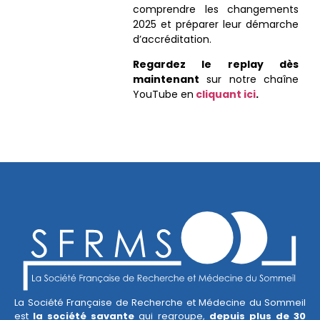
comprendre les changements
2025 et préparer leur démarche
d’accréditation.
Regardez le replay dès
maintenant
sur notre chaîne
YouTube en
cliquant ici
.
La Société Française de Recherche et Médecine du Sommeil
est
la société savante
qui regroupe,
depuis plus de 30