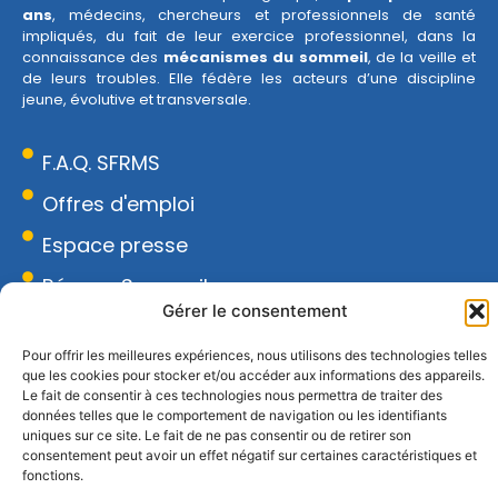
ans
, médecins, chercheurs et professionnels de santé
impliqués, du fait de leur exercice professionnel, dans la
connaissance des
mécanismes du sommeil
, de la veille et
de leurs troubles. Elle fédère les acteurs d’une discipline
jeune, évolutive et transversale.
F.A.Q. SFRMS
Offres d'emploi
Espace presse
Réseau Sommeil
Gérer le consentement
CONTACT
Pour offrir les meilleures expériences, nous utilisons des technologies telles
18 rue Armand Moisant, 75015 Paris
que les cookies pour stocker et/ou accéder aux informations des appareils.
01 43 20 67 96
Le fait de consentir à ces technologies nous permettra de traiter des
données telles que le comportement de navigation ou les identifiants
contact@sfrms.org
uniques sur ce site. Le fait de ne pas consentir ou de retirer son
consentement peut avoir un effet négatif sur certaines caractéristiques et
fonctions.