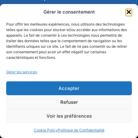
Espace presse
Gérer le consentement
Réseau Sommeil
Pour offrir les meilleures expériences, nous utilisons des technologies
telles que les cookies pour stocker et/ou accéder aux informations des
CONTACT
appareils. Le fait de consentir à ces technologies nous permettra de
18 rue Armand Moisant, 75015 Paris
traiter des données telles que le comportement de navigation ou les
identifiants uniques sur ce site. Le fait de ne pas consentir ou de retirer
01 43 20 67 96
son consentement peut avoir un effet négatif sur certaines
contact@sfrms.org
caractéristiques et fonctions.
Gérer les services
Achat manuels
Recommandations
Accepter
Mon espace SFRMS
Refuser
Voir les préférences
SFRMS – © 2026
Cookie Policy
Politique de Confidentialité
Mentions légales
Politique de confidentialité
RGPD