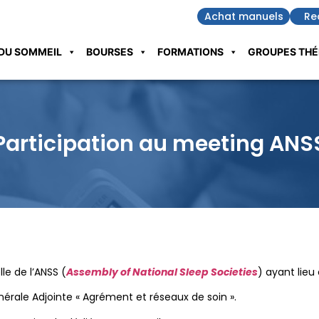
Achat manuels
Re
DU SOMMEIL
BOURSES
FORMATIONS
GROUPES THÉ
Participation au meeting ANS
le de l’ANSS (
Assembly of National Sleep Societies
) ayant lie
nérale Adjointe « Agrément et réseaux de soin ».