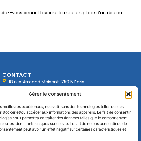
rendez-vous annuel favorise la mise en place d’un réseau
CONTACT
18 rue Armand Moisant, 75015 Paris
01 43 20 67 96
Gérer le consentement
contact@sfrms.org
les meilleures expériences, nous utilisons des technologies telles que les
 stocker et/ou accéder aux informations des appareils. Le fait de consentir
ologies nous permettra de traiter des données telles que le comportement
Achat manuels
n ou les identifiants uniques sur ce site. Le fait de ne pas consentir ou de
consentement peut avoir un effet négatif sur certaines caractéristiques et
Recommandations
Mon espace SFRMS